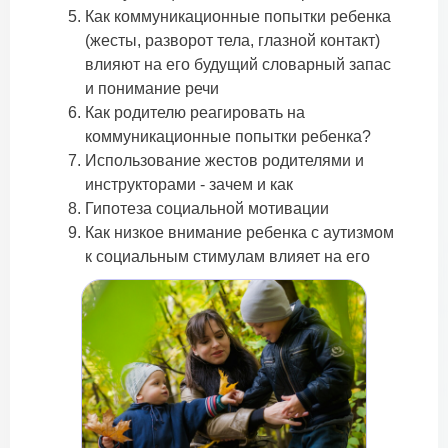
Как коммуникационные попытки ребенка
(
жесты, разворот тела, глазной контакт)
влияют на
его будущий словарный запас
и понимание речи
Как родителю реагировать на
коммуникационные попытки ребенка?
Использование жестов родителями и
инструкторами - зачем и как
Гипотеза социальной мотивации
Как низкое внимание ребенка с аутизмом
к социальным стимулам влияет на его
будущее развитие?
Что такое системная поведенческая
терапия?
Как повлиять на развитие ребенка через
правильно организовaнное социальное
взаимодействие и игру?
Установление сотрудничества как основа