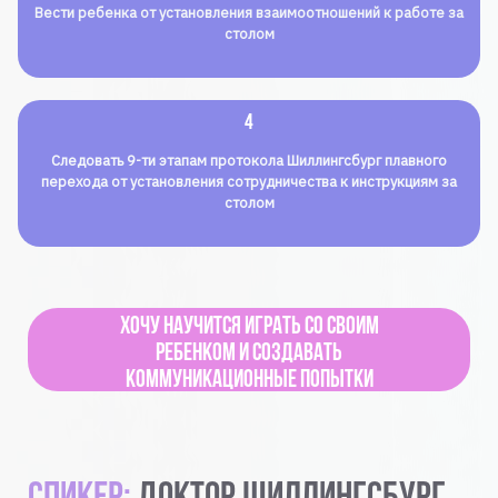
Вести ребенка от установления взаимоотношений к работе за
столом
4
Следовать 9-ти этапам протокола Шиллингсбург плавного
перехода от установления сотрудничества к инструкциям за
столом
Хочу научится играть со своим
ребенком и создавать
коммуникационные попытки